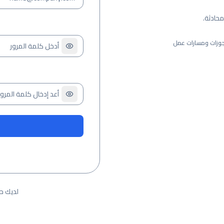
حادثة.
وزات ومسارات عمل
لديك ح