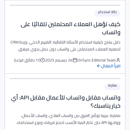
حالة استخدام
كيف تؤهل العملاء المحتملين تلقائيًا على
واتساب
دليل يشرح كيفية استخدام الأسئلة التلقائية، التقييم الذكي، وربط CRM
لتصفية العملاء المحتملين على واتساب دون عمل يدوي مرهق.
OnSync Editorial Team
24 ديسمبر 2025
10 دقائق قراءة
اقرأ المقال
مقارنة
واتساب مقابل واتساب للأعمال مقابل API: أي
خيار يناسبك؟
مقارنة عربية توضّح الفرق بين واتساب العادي، واتساب للأعمال،
وواجهة API حتى تختار البنية الأنسب لحجم فريقك ونوع استخدامك.