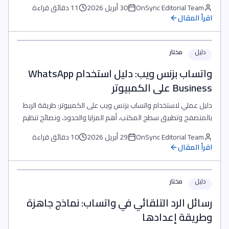
وأسباب الرفض.
OnSync Editorial Team
30 أبريل 2026
11 دقائق قراءة
اقرأ المقال
دليل
مختار
واتساب بزنس ويب: دليل استخدام WhatsApp
Business على الكمبيوتر
دليل عملي لاستخدام واتساب بزنس ويب على الكمبيوتر: طريقة الربط
بالمتصفح وتطبيق سطح المكتب، أهم المزايا والحدود، ونصائح تنظيم
الفريق والأمان.
OnSync Editorial Team
29 أبريل 2026
10 دقائق قراءة
اقرأ المقال
دليل
مختار
رسائل الرد التلقائي في واتساب: نماذج جاهزة
وطريقة إعدادها