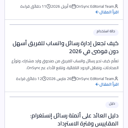
ويتابع المحادثات عبر واتساب والقنوات الاجتماعية من مكان واحد.
OnSync Editorial Team
6 أبريل 2026
11 دقائق قراءة
اقرأ المقال
حالة استخدام
كيف تجعل إدارة رسائل واتساب للفريق أسهل
دون فوضى في 2026
تعلّم كيف تدير رسائل واتساب للفريق من صندوق وارد مشترك، وتوزّع
المحادثات، وتفعّل الردود التلقائية، وتتابع الأداء عبر OnSync.
OnSync Editorial Team
26 مارس 2026
12 دقائق قراءة
اقرأ المقال
دليل
دليل العائد على أتمتة رسائل إنستغرام:
المقاييس وفترة الاسترداد