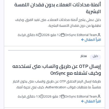
أتمتة محادثات العملاء بدون فقدان اللمسة
البشرية
دليل عملي يشرح أتمتة محادثات العملاء، متى تفيد الفرق، وكيف
تطبقها من دون فقدان اللمسة البشرية.
OnSync Editorial Team
12 مايو 2026
6 دقائق قراءة
اقرأ المقال
دليل
مختار
إرسال OTP عن طريق واتساب: متى تستخدمه
وكيف تشغله مع OnSync
طريقة ارسال الرمز التحقق OTP عن طريق واتساب: متى يكون الخيار
مناسباً، ما متطلبات قوالب Authentication، كيف تبني تجربة آمنة،
وكيف تشغلها من OnSync بدون تحويل التحقق إلى مشروع واتساب
OnSync Editorial Team
7 مايو 2026
13 دقائق قراءة
معقد.
اقرأ المقال