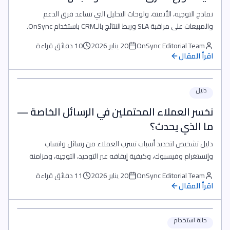
نماذج التوجيه، الأتمتة، ولوحات التحليل التي تساعد فرق الدعم
والمبيعات على مراقبة SLA وربط النتائج بالـCRM باستخدام OnSync.
OnSync Editorial Team
20 يناير 2026
10 دقائق قراءة
اقرأ المقال
دليل
نخسر العملاء المحتملين في الرسائل الخاصة —
ما الذي يحدث؟
دليل تشخيص لتحديد أسباب تسرب العملاء من رسائل واتساب
وإنستغرام وفيسبوك، وكيفية إيقافه عبر التوحيد، التوجيه، ومزامنة
CRM داخل OnSync.
OnSync Editorial Team
20 يناير 2026
11 دقائق قراءة
اقرأ المقال
حالة استخدام