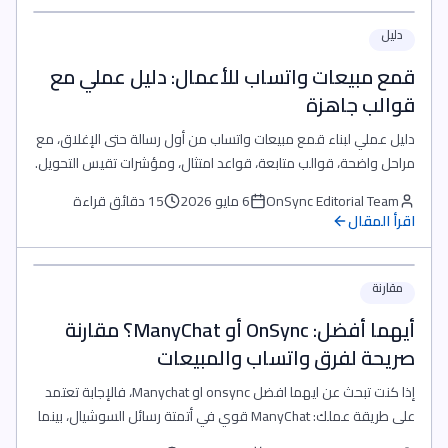
دليل
قمع مبيعات واتساب للأعمال: دليل عملي مع
قوالب جاهزة
دليل عملي لبناء قمع مبيعات واتساب من أول رسالة حتى الإغلاق، مع
مراحل واضحة، قوالب متابعة، قواعد امتثال، ومؤشرات تقيس التحويل.
OnSync Editorial Team
6 مايو 2026
15 دقائق قراءة
اقرأ المقال
مقارنة
أيهما أفضل: OnSync أو ManyChat؟ مقارنة
صريحة لفرق واتساب والمبيعات
إذا كنت تبحث عن ايهما افضل onsync او Manychat، فالإجابة تعتمد
على طريقة عملك: ManyChat قوي في أتمتة رسائل السوشيال، بينما
OnSync أنسب للفرق التي تريد صندوق وارد موحد، واتساب للأعمال،