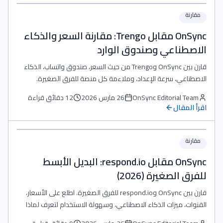
مقارنة
OnSync مقابل Trengo: مقارنة السعر والذكاء
الاصطناعي وصندوق الوارد
قارن بين OnSync وTrengo من حيث السعر، صندوق واتساب، الذكاء
الاصطناعي، سرعة الإعداد، وملاءمة كل منصة للفرق الصغيرة.
OnSync Editorial Team
26 مارس 2026
12 دقائق قراءة
اقرأ المقال
مقارنة
OnSync مقابل respond.io: البديل الأبسط
للفرق الصغيرة (2026)
قارن بين OnSync وrespond.io للفرق الصغيرة. اطلع على الأسعار،
القنوات، ميزات الذكاء الاصطناعي، وسهولة الاستخدام لتعرف لماذا
يعتبر OnSync بديل respond.io الأنسب للفرق الصغيرة.