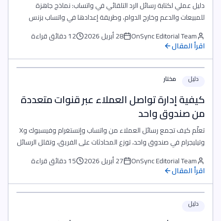
دليل عملي لكتابة رسائل الرد التلقائي في واتساب: نماذج جاهزة
للمبيعات والدعم وخارج الدوام، وطريقة إعدادها في واتساب بزنس
وAPI.
OnSync Editorial Team
28 أبريل 2026
12 دقائق قراءة
اقرأ المقال
دليل
مختار
كيفية إدارة تواصل العملاء عبر قنوات متعددة
من صندوق واحد
تعلّم كيف تجمع رسائل العملاء من واتساب وإنستغرام وفيسبوك وX
وتيليجرام في صندوق واحد، توزع المحادثات على الفريق، وتقلل الرسائل
الضائعة.
OnSync Editorial Team
27 أبريل 2026
15 دقائق قراءة
اقرأ المقال
دليل