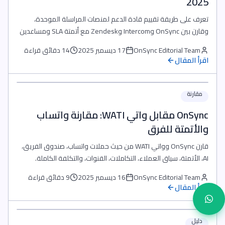
2025
تعرف على طريقة تقييم قادة الدعم لمنصات المراسلة الموحدة،
وقارن بين OnSync وIntercom وZendesk مع أتمتة SLA ومساعدين
بالذكاء الاصطناعي وتعاون الوكلاء.
OnSync Editorial Team
17 ديسمبر 2025
14 دقائق قراءة
اقرأ المقال
مقارنة
OnSync مقابل واتي WATI: مقارنة واتساب
والأتمتة للفرق
قارن OnSync وواتي WATI من حيث حملات واتساب، صندوق الفريق،
AI، الأتمتة، سياق العملاء، التكاملات، القنوات، والتكلفة الكاملة.
OnSync Editorial Team
16 ديسمبر 2025
9 دقائق قراءة
اقرأ المقال
دليل