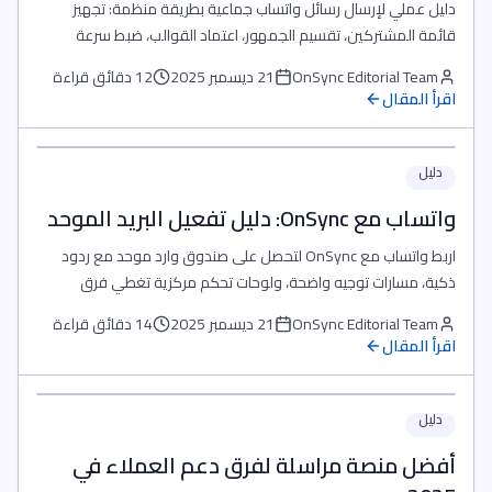
دليل عملي لإرسال رسائل واتساب جماعية بطريقة منظمة: تجهيز
قائمة المشتركين، تقسيم الجمهور، اعتماد القوالب، ضبط سرعة
الإرسال، وتتبع الردود من داخل OnSync.
OnSync Editorial Team
21 ديسمبر 2025
12 دقائق قراءة
اقرأ المقال
دليل
واتساب مع OnSync: دليل تفعيل البريد الموحد
اربط واتساب مع OnSync لتحصل على صندوق وارد موحد مع ردود
ذكية، مسارات توجيه واضحة، ولوحات تحكم مركزية تغطي فرق
المبيعات والدعم والتسويق.
OnSync Editorial Team
21 ديسمبر 2025
14 دقائق قراءة
اقرأ المقال
دليل
أفضل منصة مراسلة لفرق دعم العملاء في