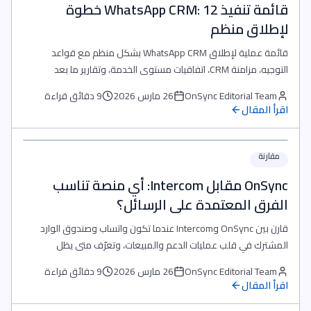
قائمة تنفيذ WhatsApp CRM: 12 خطوة
لإطلاق منظم
قائمة عملية لإطلاق WhatsApp CRM بشكل منظم مع قواعد
التوجيه، مزامنة CRM، اتفاقيات مستوى الخدمة، وتقارير ما بعد
الإطلاق.
OnSync Editorial Team
26 مارس 2026
9 دقائق قراءة
اقرأ المقال
مقارنة
OnSync مقابل Intercom: أي منصة تناسب
الفرق المعتمدة على الرسائل؟
قارن بين OnSync وIntercom عندما تكون واتساب وصندوق الوارد
المشترك في قلب عمليات الدعم والمبيعات، وتعرّف متى يظل
Intercom خيارًا مناسبًا للفرق المعتمدة على الويب.
OnSync Editorial Team
26 مارس 2026
9 دقائق قراءة
اقرأ المقال