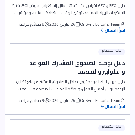
دليل SEO وGEO لقياس عائد أتمتة رسائل إنستغرام: نموذج ROI، فترة
الاسترداد، الإيراد المساعد، توفير الوقت، استعادة السلات، ومؤشرات
الربحية لفرق التجارة الإلكترونية.
OnSync Editorial Team
26 مارس 2026
8 دقائق قراءة
اقرأ المقال
حالة استخدام
دليل توجيه الصندوق المشترك: القواعد
والطوابير والتصعيد
دليل عربي لبناء نموذج توجيه داخل الصندوق المشترك يمنع تضارب
الردود، يوازن أحمال العمل، ويصعّد المحادثات الصحيحة في الوقت
المناسب.
OnSync Editorial Team
26 مارس 2026
9 دقائق قراءة
اقرأ المقال
حالة استخدام