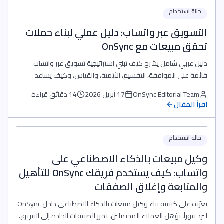
حالة استخدام
التسويق عبر واتساب: دليل عملي لبناء حملات
تحقق مبيعات مع OnSync
دليل عربي شامل يشرح كيف تبني استراتيجية تسويق عبر واتساب
قائمة على الموافقة، التقسيم، الأتمتة، والقياس، وكيف يساعد
OnSync فريقك على تحويل المحادثات إلى فرص ومبيعات.
OnSync Editorial Team
17 أبريل 2026
14 دقائق قراءة
اقرأ المقال
حالة استخدام
وكيل مبيعات بالذكاء الاصطناعي على
واتساب: كيف يستخدم فريقك OnSync للتأهيل
والمتابعة وإغلاق الصفقات
تعرّف على كيفية بناء وكيل مبيعات بالذكاء الاصطناعي داخل OnSync
ليرد فوراً، يؤهل العملاء المحتملين، يمرر الصفقات الجادة إلى الفريق،