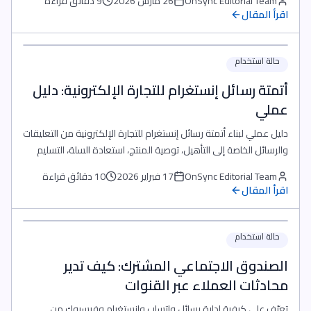
OnSync Editorial Team
26 مارس 2026
9 دقائق قراءة
اقرأ المقال
حالة استخدام
أتمتة رسائل إنستغرام للتجارة الإلكترونية: دليل
عملي
دليل عملي لبناء أتمتة رسائل إنستغرام للتجارة الإلكترونية من التعليقات
والرسائل الخاصة إلى التأهيل، توصية المنتج، استعادة السلة، التسليم
للفريق، وقياس الإيراد داخل OnSync.
OnSync Editorial Team
17 فبراير 2026
10 دقائق قراءة
اقرأ المقال
حالة استخدام
الصندوق الاجتماعي المشترك: كيف تدير
محادثات العملاء عبر القنوات
تعرّف على كيفية إدارة رسائل واتساب وإنستغرام وفيسبوك من