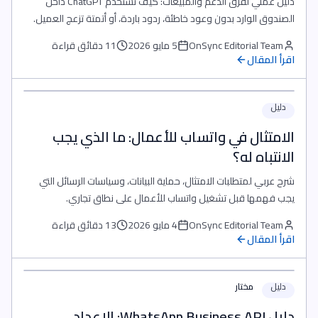
دليل عملي لفرق الدعم والمبيعات: كيف تستخدم ChatGPT داخل
الصندوق الوارد بدون وعود خاطئة، ردود باردة، أو أتمتة تزعج العميل.
OnSync Editorial Team
5 مايو 2026
11 دقائق قراءة
اقرأ المقال
دليل
الامتثال في واتساب للأعمال: ما الذي يجب
الانتباه له؟
شرح عربي لمتطلبات الامتثال، حماية البيانات، وسياسات الرسائل التي
يجب فهمها قبل تشغيل واتساب للأعمال على نطاق تجاري.
OnSync Editorial Team
4 مايو 2026
13 دقائق قراءة
اقرأ المقال
دليل
مختار
دليل WhatsApp Business API: الإعداد،