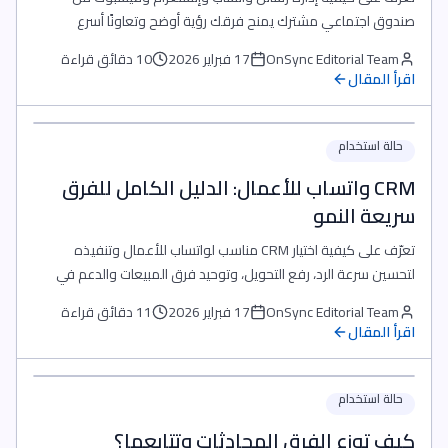
صندوق اجتماعي مشترك يمنح فرقك رؤية أوضح وتعاونًا أسرع
ومؤشرات أداء أدق.
OnSync Editorial Team
17 فبراير 2026
10 دقائق قراءة
اقرأ المقال
حالة استخدام
CRM واتساب للأعمال: الدليل الكامل للفرق
سريعة النمو
تعرّف على كيفية اختيار CRM مناسب لواتساب للأعمال وتنفيذه
لتحسين سرعة الرد، رفع التحويل، وتوحيد فرق المبيعات والدعم في
مسار واحد.
OnSync Editorial Team
17 فبراير 2026
11 دقائق قراءة
اقرأ المقال
حالة استخدام
كيف توزع الفرق المحادثات وتتابعها؟