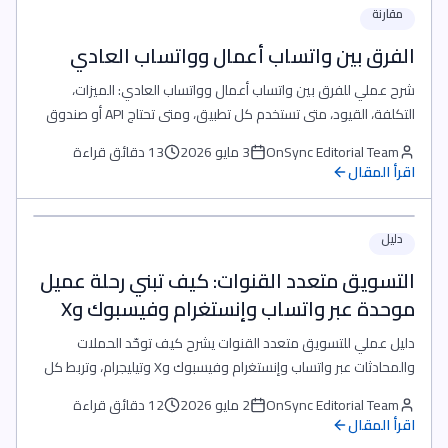
مقارنة
الفرق بين واتساب أعمال وواتساب العادي
شرح عملي للفرق بين واتساب أعمال وواتساب العادي: الميزات،
التكلفة، القيود، متى تستخدم كل تطبيق، ومتى تحتاج API أو صندوق
وارد مشترك.
OnSync Editorial Team
3 مايو 2026
13 دقائق قراءة
اقرأ المقال
دليل
التسويق متعدد القنوات: كيف تبني رحلة عميل
موحدة عبر واتساب وإنستغرام وفيسبوك وX
دليل عملي للتسويق متعدد القنوات يشرح كيف توحّد الحملات
والمحادثات عبر واتساب وإنستغرام وفيسبوك وX وتيليجرام، وتربط كل
قناة بالتحويل والاحتفاظ من داخل OnSync.
OnSync Editorial Team
2 مايو 2026
12 دقائق قراءة
اقرأ المقال