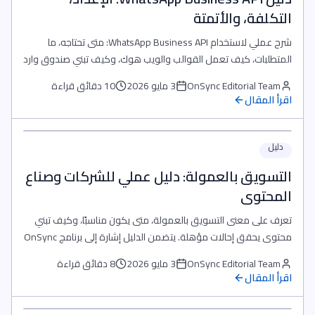
التكلفة، والأتمتة
شرح عملي لاستخدام WhatsApp Business API: متى تحتاجه، ما
المتطلبات، كيف تعمل القوالب والويب هوك، وكيف تبني صندوق وارد
موحدا مع الأتمتة والذكاء الاصطناعي.
OnSync Editorial Team
3 مايو 2026
10 دقائق قراءة
اقرأ المقال
دليل
التسويق بالعمولة: دليل عملي للشركات وصناع
المحتوى
تعرف على معنى التسويق بالعمولة، متى يكون مناسبًا، وكيف تبني
محتوى يحقق إحالات مؤهلة. يتضمن الدليل إشارة إلى برنامج OnSync
للتسويق بالعمولة بعمولة 30%.
OnSync Editorial Team
3 مايو 2026
8 دقائق قراءة
اقرأ المقال