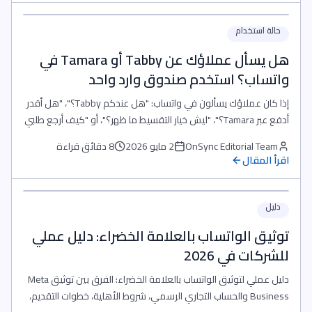
حالة استخدام
هل يسأل عملاؤك عن Tabby أو Tamara في
واتساب؟ استخدم صندوق وارد واحد
إذا كان عملاؤك يسألون في واتساب: "هل عندكم Tabby؟"، "هل أقدر
أدفع عبر Tamara؟"، "ليش خيار التقسيط ما ظهر؟"، أو "كيف أرجع طلبي
إذا دفعت بالتقسيط؟"، فالمشكلة لا تنتهي عند واتساب. العميل نفسه
OnSync Editorial Team
2 مايو 2026
8 دقائق قراءة
قد يرسل من إنستغرام، فيسبوك ماسنجر، تليجرام، أو نموذج الموقع.
اقرأ المقال
لذلك لا تحتاج إلى مزيد من المحادثات المتفرقة؛ تحتاج إلى صندوق وارد
وا
دليل
توثيق الواتساب بالعلامة الخضراء: دليل عملي
للشركات في 2026
دليل عملي لتوثيق الواتساب بالعلامة الخضراء: الفرق بين توثيق Meta
Business والحساب التجاري الرسمي، شروط الأهلية، خطوات التقديم،