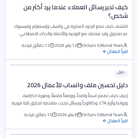
كيف تدير رسائل العملاء عندما يرد أكثر من
شخص؟
اكتشف كيف تمنع الردود المكررة في واتساب وإنستغرام وفيسبوك
عبر صندوق وارد مشترك مع التوجيه والأتمتة والذكاء الاصطناعي
داخل OnSync.
OnSync Editorial Team
12 يناير 2026
12 دقائق قراءة
اقرأ المقال
دليل
دليل تحسين ملف واتساب للأعمال 2026
إعرف كيف تصمم اسماً واضحاً، ووصفاً مقنعاً، وصورة احترافية،
وروابط وأزرار CTA، وكاتالوجاً ورسائل ترحيب متقدمة لتحقق ثقة فورية
وتحويلات أعلى عبر واتساب.
OnSync Editorial Team
6 يناير 2026
10 دقائق قراءة
اقرأ المقال