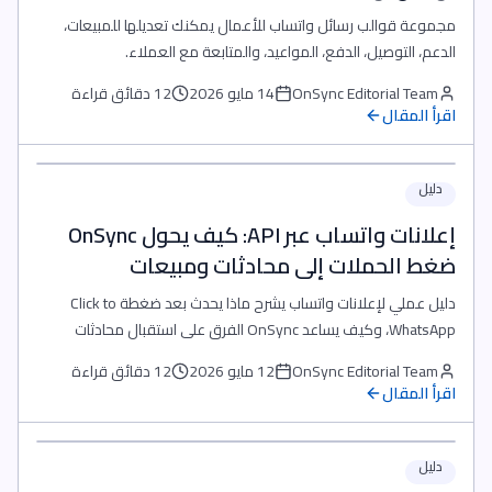
مجموعة قوالب رسائل واتساب للأعمال يمكنك تعديلها للمبيعات،
الدعم، التوصيل، الدفع، المواعيد، والمتابعة مع العملاء.
OnSync Editorial Team
14 مايو 2026
12 دقائق قراءة
اقرأ المقال
دليل
إعلانات واتساب عبر API: كيف يحول OnSync
ضغط الحملات إلى محادثات ومبيعات
دليل عملي لإعلانات واتساب يشرح ماذا يحدث بعد ضغطة Click to
WhatsApp، وكيف يساعد OnSync الفرق على استقبال محادثات
الإعلانات داخل صندوق وارد موحد، توزيعها، تأهيل العملاء، واستخدام
OnSync Editorial Team
12 مايو 2026
12 دقائق قراءة
WhatsApp Business API بدون وعود وهمية أو أرقام غير موثقة.
اقرأ المقال
دليل