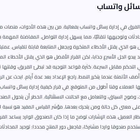
سائل واتساب
دثات وتوجيهها تلقائيًا، مما يسهل إدارة التواصل. المفاضلة المهمة 
فضل هو الذي يقلل الأخطاء المتكررة ويجعل المتابعة قابلة للقياس. عم
يبدو الحل الأسرع جذابا، لكن القرار الأفضل هو الذي يقلل الأخطاء الم
 التحكم مقابل السرعة. كثرة قواعد التوجيه قد تبطئ الفريق، وقلتها 
 أضف الأتمتة عندما يتكرر النمط. راجع الإعداد بعد عدة أيام. ابحث عن الر
يها العملاء وقتا أطول من المتوقع. في قرار كيفية إدارة رسائل واتسا
رد، وضوح السياق، والتعامل مع الحالات الاستثنائية. الخطر أن يتحول الص
لى معنى كل حالة ومن يتحرك بعدها. مؤشر القياس المفيد هو نسبة ال
ظار العميل. هذه الإشارات توضح ما إذا كان الصندوق الوارد يساعد الفر
ستخدم صندوقا واردا مشتركا، فاجعل دور المنتج محددا: توحيد المحادثا