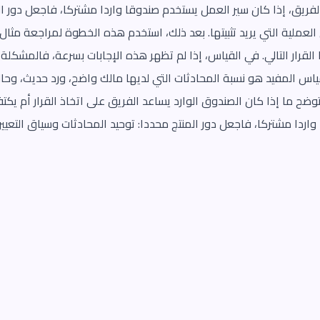
لفريق، إذا كان سير العمل يستخدم صندوقا واردا مشتركا، فاجعل دور ال
العملية التي يريد تثبيتها. بعد ذلك، استخدم هذه الخطوة لمراجعة مث
 القرار التالي. في القياس، إذا لم تظهر هذه الإجابات بسرعة، فالمش
س المفيد هو نسبة المحادثات التي لديها مالك واضح، ورد حديث، وحالة 
ضح ما إذا كان الصندوق الوارد يساعد الفريق على اتخاذ القرار أم يكتف
اردا مشتركا، فاجعل دور المنتج محددا: توحيد المحادثات وسياق التعيي