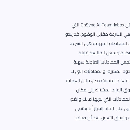
توجد العديد من الأدوات التي تدعم الفرق في إدارة رسائل واتساب بفعالية. من بين هذه الأدوات، منصات مثل OnSync AI Team Inbox التي
هي السرعة مقابل الوضوح. قد يبدو
ليا، المفاضلة المهمة هي السرعة
تكررة ويجعل المتابعة قابلة
تجعل المحادثات العاجلة سهلة
دود المكررة، والمحادثات التي لا
ب متعدد المستخدمين، قارن العملية
ندوق الوارد المشترك إلى مكان
محادثات التي لديها مالك واضح،
يق على اتخاذ القرار أم يكتفي
ت وسياق التعيين بعد أن يعرف