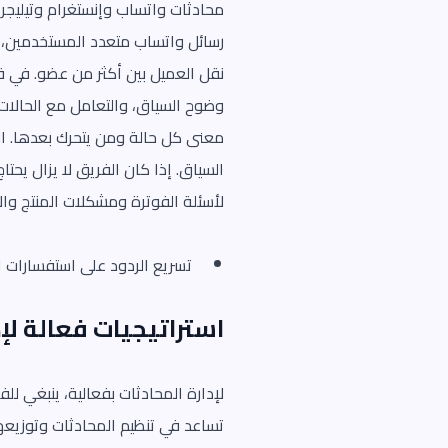
محادثات واتساب وإنستغرام وتيليجرا
رسائل واتساب متعدد المستخدمين، 
نقل العميل بين أكثر من عضو. في قرا
وضوح السياق، والتعامل مع الحالات 
معنى كل حالة ومن يتحرك بعدها. ال
السياق. إذا كان الفريق لا يزال يح
لأسئلة الفوترة ومشكلات المنتج والا
تسريع الردود على استفسارات ا
استراتيجيات فعالة لإد
لإدارة المحادثات بفعالية، ينبغي لل
تساعد في تنظيم المحادثات وتوزيع