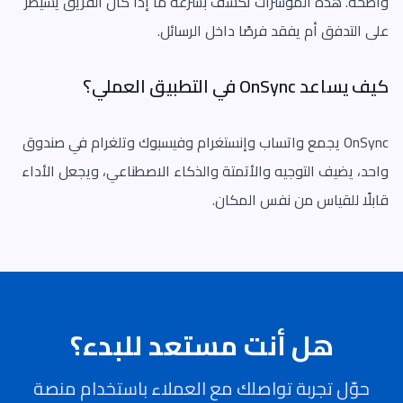
واضحة. هذه المؤشرات تكشف بسرعة ما إذا كان الفريق يسيطر
على التدفق أم يفقد فرصًا داخل الرسائل.
كيف يساعد OnSync في التطبيق العملي؟
OnSync يجمع واتساب وإنستغرام وفيسبوك وتلغرام في صندوق
واحد، يضيف التوجيه والأتمتة والذكاء الاصطناعي، ويجعل الأداء
قابلًا للقياس من نفس المكان.
هل أنت مستعد للبدء؟
حوّل تجربة تواصلك مع العملاء باستخدام منصة