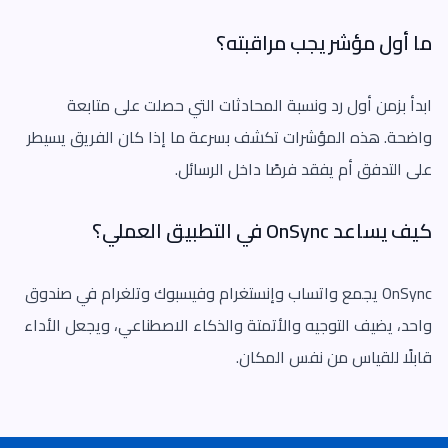
ما أول مؤشر يجب مراقبته؟
ابدأ بزمن أول رد ونسبة المحادثات التي حصلت على متابعة
واضحة. هذه المؤشرات تكشف بسرعة ما إذا كان الفريق يسيطر
على التدفق أم يفقد فرصًا داخل الرسائل.
كيف يساعد OnSync في التطبيق العملي؟
OnSync يجمع واتساب وإنستغرام وفيسبوك وتلغرام في صندوق
واحد، يضيف التوجيه والأتمتة والذكاء الاصطناعي، ويجعل الأداء
قابلًا للقياس من نفس المكان.