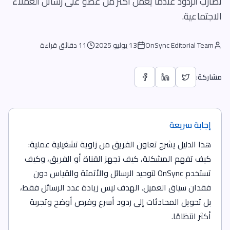
تضارب الردود عندما يعمل أكثر من عضو على رسائل العملاء
الاجتماعية.
OnSync Editorial Team
13 يوليو 2025
11 دقائق قراءة
مشاركة:
إجابة سريعة
هذا الدليل يشرح تعاون الفريق من زاوية تشغيلية عملية:
كيف تفهم المشكلة، كيف تجهز القناة أو الفريق، وكيف
تستخدم OnSync لتوحيد الرسائل والأتمتة والقياس دون
فقدان سياق العميل. الهدف ليس زيادة عدد الرسائل فقط،
بل تحويل المحادثات إلى ردود أسرع وفرص أوضح وتجربة
أكثر انتظامًا.