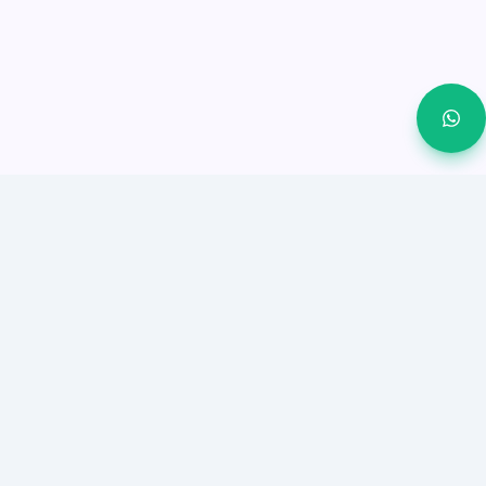
OnSync يساعد الشركات الصغيرة والمتوسطة على إغلاق
المزيد من العملاء من واتساب والمحادثات الاجتماعية من