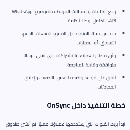
راجع الكلمات والمجالات المرتبطة بالموضوع: WhatsApp
API، التكامل، ربط الأنظمة.
حدد من يملك القناة داخل الفريق: المبيعات، الدعم،
التسويق، أو العمليات.
وثق مصادر العملاء والاشتراكات حتى تبقى الرسائل
متوافقة وقابلة للمراجعة.
اتفق على قواعد واضحة للتعيين، التصعيد، وإغلاق
المحادثات.
خطة التنفيذ داخل OnSync
ابدأ بربط القنوات التي يستخدمها عملاؤك فعليًا، ثم أنشئ صندوق