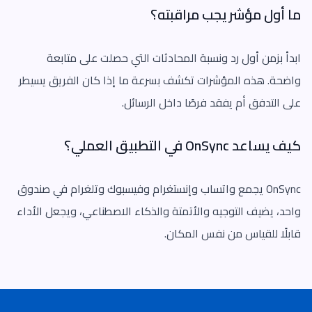
ما أول مؤشر يجب مراقبته؟
ابدأ بزمن أول رد ونسبة المحادثات التي حصلت على متابعة
واضحة. هذه المؤشرات تكشف بسرعة ما إذا كان الفريق يسيطر
على التدفق أم يفقد فرصًا داخل الرسائل.
كيف يساعد OnSync في التطبيق العملي؟
OnSync يجمع واتساب وإنستغرام وفيسبوك وتلغرام في صندوق
واحد، يضيف التوجيه والأتمتة والذكاء الاصطناعي، ويجعل الأداء
قابلًا للقياس من نفس المكان.