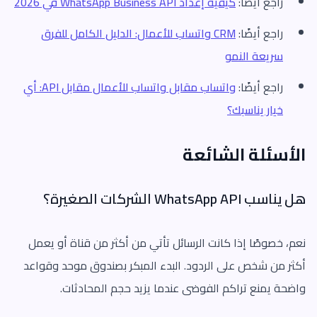
راجع أيضًا:
كيفية إعداد WhatsApp Business API في 2026
راجع أيضًا:
CRM واتساب للأعمال: الدليل الكامل للفرق
سريعة النمو
راجع أيضًا:
واتساب مقابل واتساب للأعمال مقابل API: أي
خيار يناسبك؟
الأسئلة الشائعة
هل يناسب WhatsApp API الشركات الصغيرة؟
نعم، خصوصًا إذا كانت الرسائل تأتي من أكثر من قناة أو يعمل
أكثر من شخص على الردود. البدء المبكر بصندوق موحد وقواعد
واضحة يمنع تراكم الفوضى عندما يزيد حجم المحادثات.