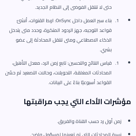
حتى لا تنتقل الفوضى إلى النظام الجديد.
بناء سير العمل داخل OnSync: اربط القنوات، أنشئ
قواعد التوجيه، جهز الردود المتكررة، وحدد متى يتدخل
الذكاء الاصطناعي ومتى تنتقل المحادثة إلى عضو
بشري.
قياس النتائج والتحسين: تابع زمن الرد، معدل التأهيل،
المحادثات المغلقة، التحويلات، وحالات التصعيد ثم حسّن
القواعد أسبوعيًا بناءً على البيانات.
مؤشرات الأداء التي يجب مراقبتها
زمن أول رد حسب القناة والفريق.
نسبة المحادثات التي تم تعيينها لمسؤول واضح.