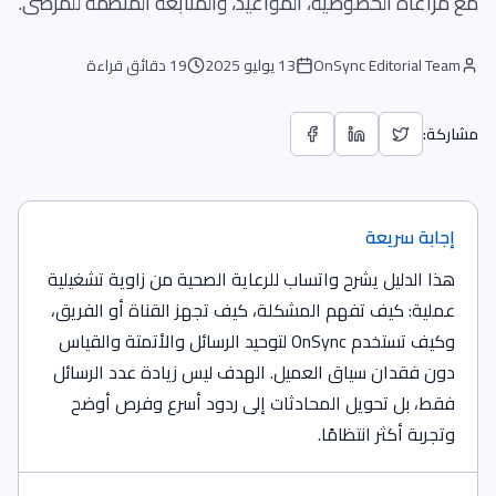
مع مراعاة الخصوصية، المواعيد، والمتابعة المنظمة للمرضى.
OnSync Editorial Team
13 يوليو 2025
19 دقائق قراءة
مشاركة:
إجابة سريعة
هذا الدليل يشرح واتساب للرعاية الصحية من زاوية تشغيلية
عملية: كيف تفهم المشكلة، كيف تجهز القناة أو الفريق،
وكيف تستخدم OnSync لتوحيد الرسائل والأتمتة والقياس
دون فقدان سياق العميل. الهدف ليس زيادة عدد الرسائل
فقط، بل تحويل المحادثات إلى ردود أسرع وفرص أوضح
وتجربة أكثر انتظامًا.