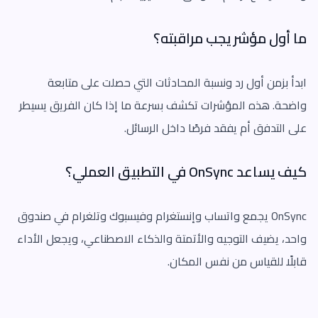
ما أول مؤشر يجب مراقبته؟
ابدأ بزمن أول رد ونسبة المحادثات التي حصلت على متابعة
واضحة. هذه المؤشرات تكشف بسرعة ما إذا كان الفريق يسيطر
على التدفق أم يفقد فرصًا داخل الرسائل.
كيف يساعد OnSync في التطبيق العملي؟
OnSync يجمع واتساب وإنستغرام وفيسبوك وتلغرام في صندوق
واحد، يضيف التوجيه والأتمتة والذكاء الاصطناعي، ويجعل الأداء
قابلًا للقياس من نفس المكان.