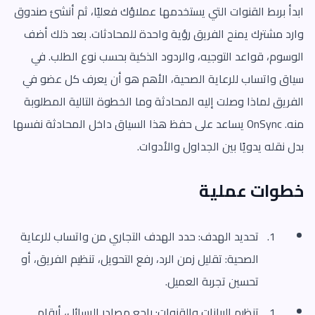
ابدأ بربط القنوات التي يستخدمها عملاؤك فعليًا، ثم أنشئ صندوق
وارد مشترك يمنح الفريق رؤية واحدة للمحادثات. بعد ذلك أضف
الوسوم، قواعد التوجيه، والردود الذكية بحسب نوع الطلب. في
سياق واتساب للرعاية الصحية، الأهم هو أن يعرف كل عضو في
الفريق لماذا وصلت إليه المحادثة وما الخطوة التالية المطلوبة
منه. OnSync يساعد على حفظ هذا السياق داخل المحادثة نفسها
بدل نقله يدويًا بين الجداول والأدوات.
خطوات عملية
تحديد الهدف: حدد الهدف التجاري من واتساب للرعاية
الصحية: تقليل زمن الرد، رفع التحويل، تنظيم الفريق، أو
تحسين تجربة العميل.
تنظيم البيانات والقنوات: راجع مصادر الرسائل، أرقام