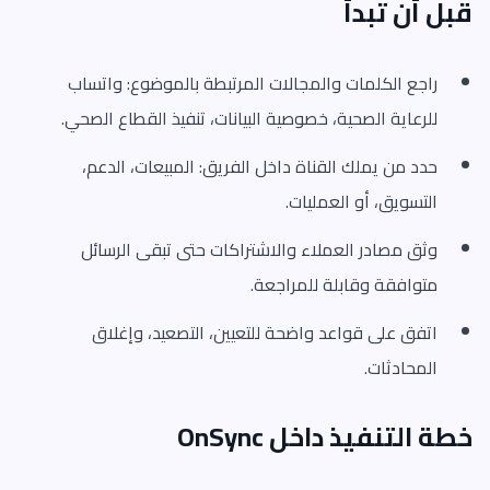
قبل أن تبدأ
راجع الكلمات والمجالات المرتبطة بالموضوع: واتساب
للرعاية الصحية، خصوصية البيانات، تنفيذ القطاع الصحي.
حدد من يملك القناة داخل الفريق: المبيعات، الدعم،
التسويق، أو العمليات.
وثق مصادر العملاء والاشتراكات حتى تبقى الرسائل
متوافقة وقابلة للمراجعة.
اتفق على قواعد واضحة للتعيين، التصعيد، وإغلاق
المحادثات.
خطة التنفيذ داخل OnSync