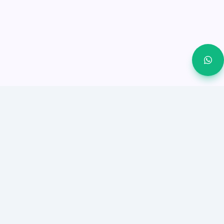
OnSync يساعد الشركات الصغيرة والمتوسطة على إغلاق
المزيد من العملاء من واتساب والمحادثات الاجتماعية من