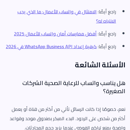
راجع أيضًا:
الامتثال في واتساب للأعمال: ما الذي يجب
الانتباه له؟
راجع أيضًا:
أفضل ممارسات أمان واتساب للأعمال 2025
راجع أيضًا:
كيفية إعداد WhatsApp Business API في 2026
الأسئلة الشائعة
هل يناسب واتساب للرعاية الصحية الشركات
الصغيرة؟
نعم، خصوصًا إذا كانت الرسائل تأتي من أكثر من قناة أو يعمل
أكثر من شخص على الردود. البدء المبكر بصندوق موحد وقواعد
واضحة يمنع تراكم الفوضى عندما يزيد حجم المحادثات.