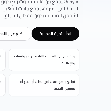
OnSync يجمع بين واتساب بوت وصندوق 
الاصطناعي بسرعة، يجمع بيانات التأهيل، ث
الشخص المناسب بدون فقدان السياق.
ابدأ التجربة المجانية
اطّلع على الأسع
رد فوري على العملاء القادمين من واتساب
ت
والإعلانات
ا
توزيع واضح حسب نوع الطلب أو الفرع أو
م
مستوى الجدية
ا