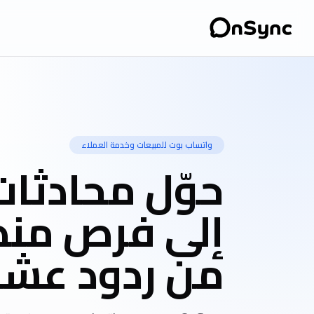
واتساب بوت للمبيعات وخدمة العملاء
حوّل محادثا
إلى فرص منظم
من ردود عشو