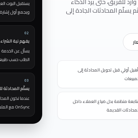
وارد للفريق، حتى يرد الذكاء
يستقبل البوت العم
م يسلّم المحادثات الجادة إلى
ويجمع أول إشارة 
02
يفهم نية الشراء 
ار
يسأل عن الخدمة ال
الطلب حسب طبيعة
أهيل أولي قبل تحويل المحادثة إلى
لمبيعات
03
يسلّم المحادثة 
عندما تكون المحا
تابعة منظمة بدل ضياع العملاء داخل
OnSync مع الملخص، التاريخ، الملاحظات، والخطوة التالية.
لمحادثات القديمة