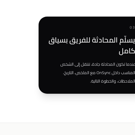
0
سلّم المحادثة للفريق بسياق
امل
ندما تكون المحادثة جادة، تنتقل إلى الشخص
المناسب داخل OnSync مع الملخص، التاريخ،
لملاحظات، والخطوة التالية.