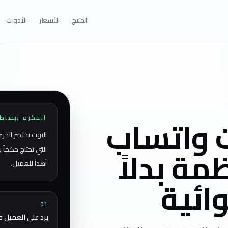
المنتج
الأسعار
الأدوات
ت واتساب
الفكرة ببساط
البوت يختصر الجز
ة بدلاً
التي تحتاج حكماً 
أهدأ للعميل.
ائية
01
يرد على العميل فو