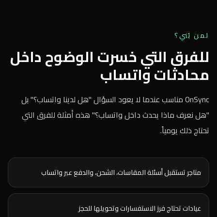
لمن بُني؟
للفرق التي خسرت الوضوح داخل
محادثات واتساب
OnSync مناسب عندما لا يعود السؤال "هل لدينا واتساب؟" بل
"هل نعرف ماذا يحدث داخل واتساب؟" هذه أمثلة للفرق التي
تحتاج ذلك يومياً.
متاجر تستقبل أسئلة المقاسات، الشحن، والدفع عبر واتساب
عيادات تحتاج فرز الاستفسارات وتحويلها للحجز