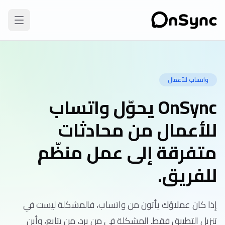
واتساب للأعمال
OnSync يحوّل واتساب
للأعمال من محادثات
متفرقة إلى عمل منظّم
للفريق.
إذا كان عملاؤك يأتون من واتساب، فالمشكلة ليست في
تنزيل التطبيق فقط. المشكلة في من يرد، من يتابع، وأين