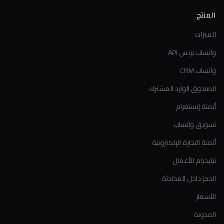
المنتج
الميزات
واتساب بزنس API
واتساب CRM
الصندوق الوارد المشترك
أتمتة إنستغرام
تسويق واتساب
أتمتة التجارة الإلكترونية
تيليجرام للأعمال
الحجز داخل المحادثة
الأسعار
المدونة