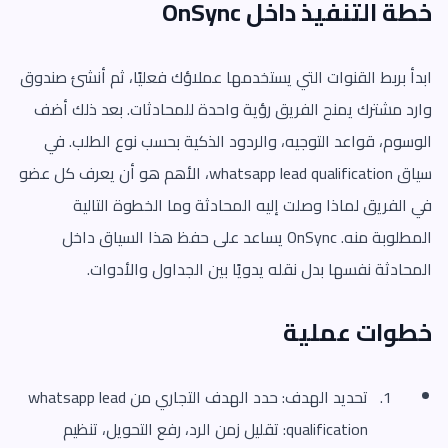
خطة التنفيذ داخل OnSync
ابدأ بربط القنوات التي يستخدمها عملاؤك فعليًا، ثم أنشئ صندوق
وارد مشترك يمنح الفريق رؤية واحدة للمحادثات. بعد ذلك أضف
الوسوم، قواعد التوجيه، والردود الذكية بحسب نوع الطلب. في
سياق whatsapp lead qualification، الأهم هو أن يعرف كل عضو
في الفريق لماذا وصلت إليه المحادثة وما الخطوة التالية
المطلوبة منه. OnSync يساعد على حفظ هذا السياق داخل
المحادثة نفسها بدل نقله يدويًا بين الجداول والأدوات.
خطوات عملية
تحديد الهدف: حدد الهدف التجاري من whatsapp lead
qualification: تقليل زمن الرد، رفع التحويل، تنظيم