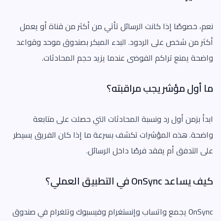
نعم، خصوصًا إذا كانت الرسائل تأتي من أكثر من قناة أو يعمل
أكثر من شخص على الردود. البدء المبكر بصندوق موحد وقواعد
واضحة يمنع تراكم الفوضى عندما يزيد حجم المحادثات.
ما أول مؤشر يجب مراقبته؟
ابدأ بزمن أول رد ونسبة المحادثات التي حصلت على متابعة
واضحة. هذه المؤشرات تكشف بسرعة ما إذا كان الفريق يسيطر
على التدفق أم يفقد فرصًا داخل الرسائل.
كيف يساعد OnSync في التطبيق العملي؟
OnSync يجمع واتساب وإنستغرام وفيسبوك وتلغرام في صندوق