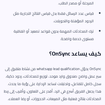
المرحلة أو مصدر الطلب.
قياس عدد الرسائل فقط بدل قياس النتائج التجارية مثل
الردود المؤهلة والتحويلات.
ترك المحادثات المهمة بدون قواعد تصعيد أو اتفاقية
مستوى خدمة واضحة.
كيف يساعد OnSync؟
OnSync يحوّل whatsapp lead qualification من نشاط متفرق إلى
سير عمل واضح: صندوق وارد موحد، توزيع للمحادثات، ردود ذكية،
سجل كامل للتفاعل، وتحليلات تساعد الإدارة على رؤية ما يحدث.
هذا يجعل الفريق أسرع في الرد، أقدر على التعاون، وأقرب إلى ربط
المحادثات بنتائج فعلية مثل المبيعات، الحجوزات، أو رضا العملاء.