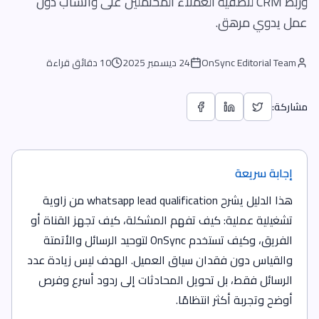
وربط CRM لتصفية العملاء المحتملين على واتساب دون
عمل يدوي مرهق.
OnSync Editorial Team
24 ديسمبر 2025
10 دقائق قراءة
مشاركة:
إجابة سريعة
هذا الدليل يشرح whatsapp lead qualification من زاوية
تشغيلية عملية: كيف تفهم المشكلة، كيف تجهز القناة أو
الفريق، وكيف تستخدم OnSync لتوحيد الرسائل والأتمتة
والقياس دون فقدان سياق العميل. الهدف ليس زيادة عدد
الرسائل فقط، بل تحويل المحادثات إلى ردود أسرع وفرص
أوضح وتجربة أكثر انتظامًا.